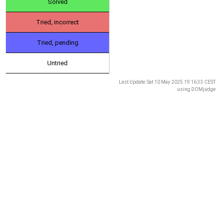
Solved
Tried, incorrect
Tried, pending
Untried
Last Update: Sat 10 May 2025 19:16:33 CEST
using
DOMjudge