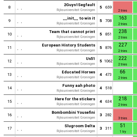
2Guys1Segfault
8
5
659
Rijksuniversiteit Groningen
2 tries
163
__init__ to win it
9
5
708
Rijksuniversiteit Groningen
2 tries
238
Team that cannot print
10
5
851
Rijksuniversiteit Groningen
2 tries
227
European History Students
11
5
876
Rijksuniversiteit Groningen
2 tries
222
Us51
12
5
1062
Rijksuniversiteit Groningen
2 tries
66
Educated Horses
13
4
473
Rijksuniversiteit Groningen
2 tries
Funny aah photo
14
4
518
Rijksuniversiteit Groningen
218
Here for the stickers
15
4
634
Rijksuniversiteit Groningen
2 tries
Bombombini Yousefini
16
3
282
Rijksuniversiteit Groningen
3 tries
51
Slugroom Delta
17
3
311
Rijksuniversiteit Groningen
1 try