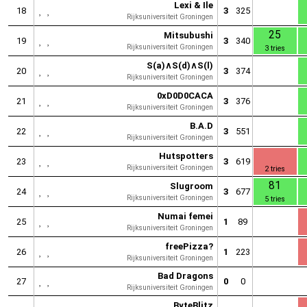
Lexi & Ile
18
3
325
Rijksuniversiteit Groningen
25
Mitsubushi
19
3
340
Rijksuniversiteit Groningen
3 tries
S(a)∧S(d)∧S(l)
20
3
374
Rijksuniversiteit Groningen
0xD0D0CACA
21
3
376
Rijksuniversiteit Groningen
B.A.D
22
3
551
Rijksuniversiteit Groningen
Hutspotters
23
3
619
Rijksuniversiteit Groningen
2 tries
81
Slugroom
24
3
677
Rijksuniversiteit Groningen
5 tries
Numai femei
25
1
89
Rijksuniversiteit Groningen
freePizza?
26
1
223
Rijksuniversiteit Groningen
Bad Dragons
27
0
0
Rijksuniversiteit Groningen
ByteBlitz