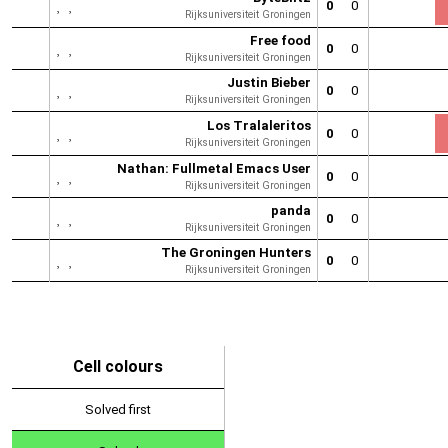
0
0
Rijksuniversiteit Groningen
Free food
0
0
Rijksuniversiteit Groningen
Justin Bieber
0
0
Rijksuniversiteit Groningen
Los Tralaleritos
0
0
Rijksuniversiteit Groningen
Nathan: Fullmetal Emacs User
0
0
Rijksuniversiteit Groningen
panda
0
0
Rijksuniversiteit Groningen
The Groningen Hunters
0
0
Rijksuniversiteit Groningen
Cell colours
Solved first