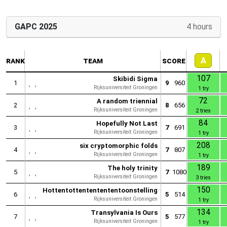
GAPC 2025
4 hours
A
rank
team
score
107
Skibidi Sigma
1
9
960
Rijksuniversiteit Groningen
1 try
72
A random triennial
2
8
656
Rijksuniversiteit Groningen
2 tries
84
Hopefully Not Last
3
7
691
Rijksuniversiteit Groningen
1 try
208
six cryptomorphic folds
4
7
807
Rijksuniversiteit Groningen
1 try
189
The holy trinity
5
7
1080
Rijksuniversiteit Groningen
3 tries
150
Hottentottententententoonstelling
6
5
514
Rijksuniversiteit Groningen
1 try
134
Transylvania Is Ours
7
5
577
Rijksuniversiteit Groningen
1 try